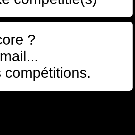
core ?
mail...
s compétitions.