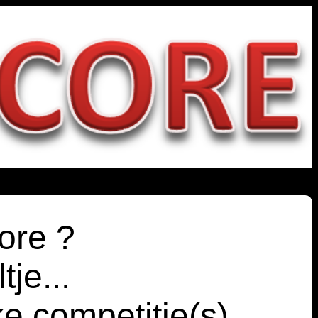
ore ?
tje...
e competitie(s)