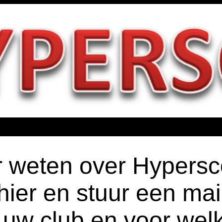
 weten over Hypersc
hier en stuur een mail
uw club en voor welk