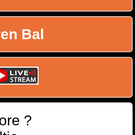
ren Bal
ore ?