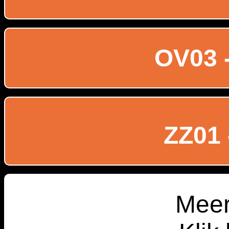
OV03 -
ZZ01 
Meer