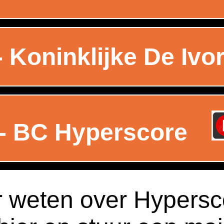
 Koninklijke De Ivo
- BC Hyperscore
 weten over Hypersc