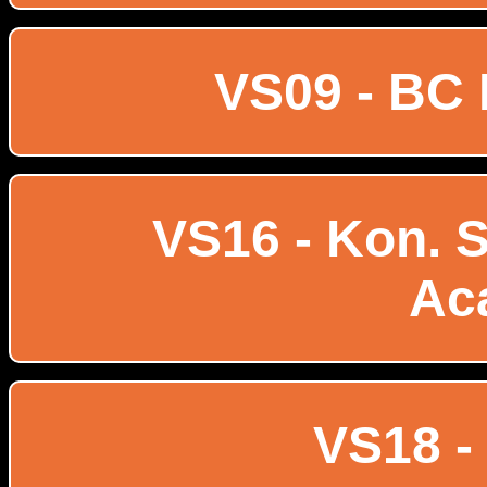
VS09 - BC 
VS16 - Kon. Si
Ac
VS18 -